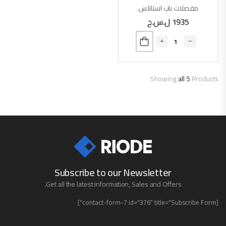
مفصلات باب استانلس
1935
ل.س.ج
Showing
all 5
Products
Subscribe to our Newsletter
Get all the latest information, Sales and Offers.
[contact-form-7 id="376" title="Subscribe Form"]