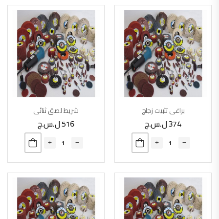
براغي تثبيت زجاج
شريط لصق ثنائي
374
ل.س.ج
516
ل.س.ج