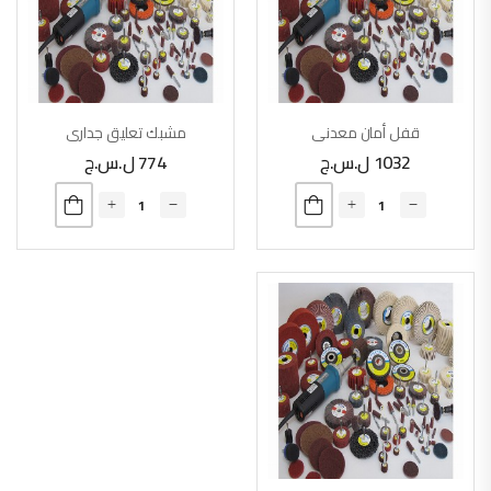
قفل أمان معدني
مشبك تعليق جداري
1032
ل.س.ج
774
ل.س.ج