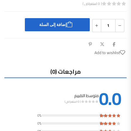
( 0 استعراض )
قييم
0
من 5
إضافة إلى السلة
Add to wishlist
مراجعات (0)
0.0
متوسط التقييم
( 0 استعراض )
Rated
0%
Rated
0%
Rated