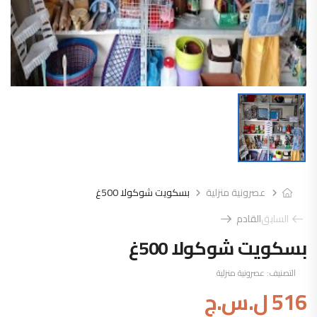
عصرونية منزلية
بسكويت شوكولا 500غ
السابق
القادم
بسكويت شوكولا 500غ
التصنيف:
عصرونية منزلية
516
ل.س.ج