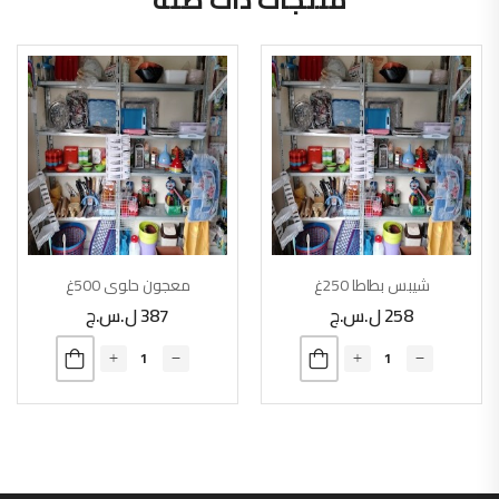
شيبس بطاطا 250غ
معجون حلوى 500غ
258
ل.س.ج
387
ل.س.ج