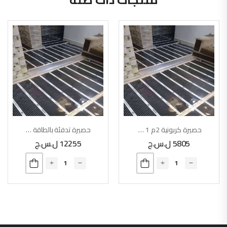
حصيرة كربونية 2م X 1م
حصيرة تدفئة بالطاقة الشمسية
5805
ل.س.ج
12255
ل.س.ج