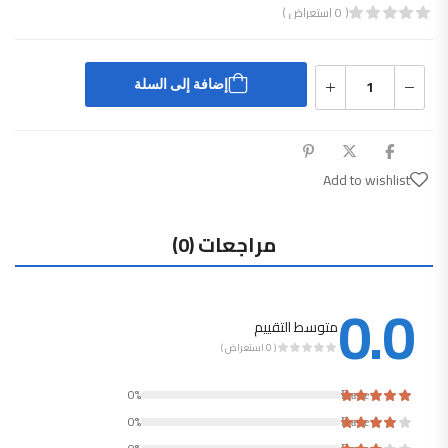
( 0 استعراض )
قييم
0
من 5
إضافة إلى السلة
Add to wishlist
مراجعات (0)
0.0
متوسط التقييم
( 0 استعراض )
Rated
0%
Rated
0%
Rated