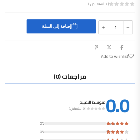
( 0 استعراض )
قييم
0
من 5
إضافة إلى السلة
Add to wishlist
مراجعات (0)
0.0
متوسط التقييم
( 0 استعراض )
Rated
0%
Rated
0%
Rated