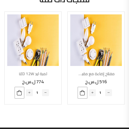
مفتاح إضاءة مع مقبس
لمبة ليد LED 12W
516
ل.س.ج
774
ل.س.ج