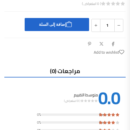
( 0 استعراض )
قييم
0
من 5
إضافة إلى السلة
Add to wishlist
مراجعات (0)
0.0
متوسط التقييم
( 0 استعراض )
Rated
0%
Rated
0%
Rated