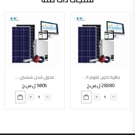
بطارية تخزين ليثيوم 100Ah
محول شحن شمسي 30A
28380
ل.س.ج
5805
ل.س.ج