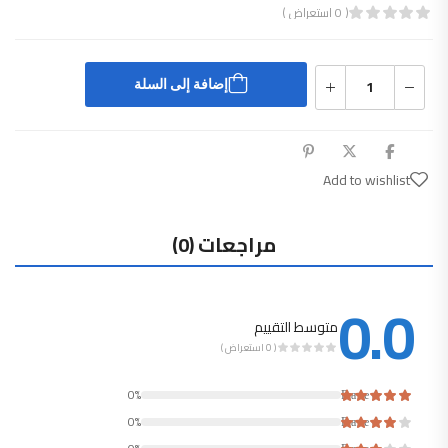
( 0 استعراض )
قييم
0
من 5
إضافة إلى السلة
Add to wishlist
مراجعات (0)
0.0
متوسط التقييم
( 0 استعراض )
Rated
0%
Rated
0%
Rated