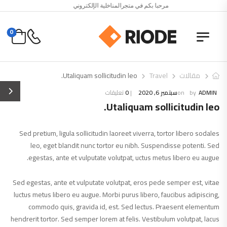
مرحبا بكم في متجرالمناخلية الإلكتروني
0
مقالات
Travel
Utaliquam sollicitudin leo.
ADMIN
سبتمبر 6, 2020
0
تعليقات
Utaliquam sollicitudin leo.
Sed pretium, ligula sollicitudin laoreet viverra, tortor libero sodales
leo, eget blandit nunc tortor eu nibh. Suspendisse potenti. Sed
egestas, ante et vulputate volutpat, uctus metus libero eu augue.
Sed egestas, ante et vulputate volutpat, eros pede semper est, vitae
luctus metus libero eu augue. Morbi purus libero, faucibus adipiscing,
commodo quis, gravida id, est. Sed lectus. Praesent elementum
hendrerit tortor. Sed semper lorem at felis. Vestibulum volutpat, lacus